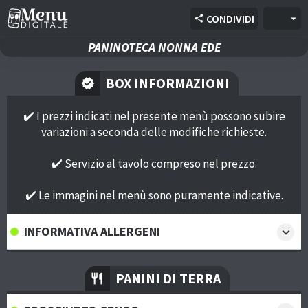
Whatsapp
arrow_forward
CONDIVIDI
arrow_drop_down
share
ESPAÑOL
E-mail
arrow_forward
PANINOTECA NONNA EDE
DEUTSCH
BOX INFORMAZIONI
verified
✔️ I prezzi indicati nel presente menù possono subire
variazioni a seconda delle modifiche richieste.
✔️ Servizio al tavolo compreso nel prezzo.
✔️ Le immagini nel menù sono puramente indicative.
INFORMATIVA ALLERGENI
expand_more
⚠️
PANINI DI TERRA
restaurant
Gentile cliente, nel nostro locale prepariamo e
somministriamo alimenti che possono contenere o venire