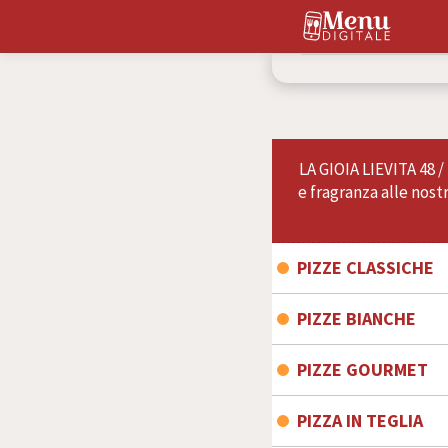
W
E
LA GIOIA LIEVITA 48 
e fragranza alle nos
PIZZE CLASSICHE
Tutte le nostre pizze 
PIZZE BIANCHE
PIZZE GOURMET
MARGHERITA SBAGLI
MARGHERITA
Passata di pomodorini da
Pomodoro San Marzano ,fi
PIZZA IN TEGLIA
PISTACCHIOSA
ALLERGENI
AGGIUNGI
add
Mozzarella fior di latte,