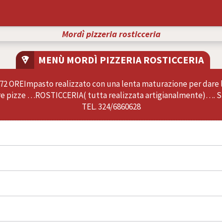
hatsapp
-mail
Mordì pizzeria rosticceria
MENÙ MORDÌ PIZZERIA ROSTICCERIA
local_pizza
/ 72 OREImpasto realizzato con una lenta maturazione per dare l
tre pizze …ROSTICCERIA( tutta realizzata artigianalmente)….
TEL. 324/6860628
rosse sono condite con pomodoro San Marzano dop e mozzarella fi
prodotti di prima qualità per garantirvi solo il meglio
ATA
tterino giallo, mozzarella fior di latte d’agerola, olio evo, origa
or di latte , basilico, olio evo
 mortadella Bologna I.G.P, buratta pugliese , granella di pistacchi